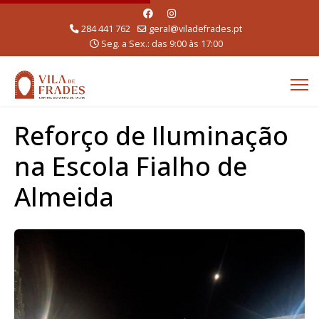
284 441 762
geral@viladefrades.pt
Seg. a Sex.: das 9:00 às 17:00
Reforço de Iluminação
na Escola Fialho de
Almeida