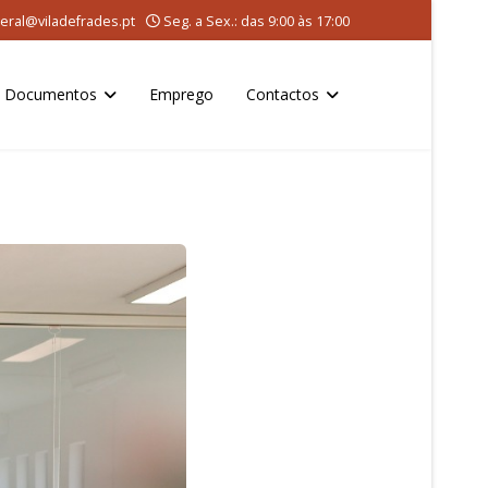
eral@viladefrades.pt
Seg. a Sex.: das 9:00 às 17:00
Documentos
Emprego
Contactos