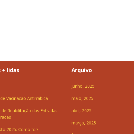
 + lidas
Arquivo
junho, 2025
e Vacinação Antirrábica
maio, 2025
 de Reabilitação das Entradas
abril, 2025
Frades
março, 2025
sto 2025: Como foi?