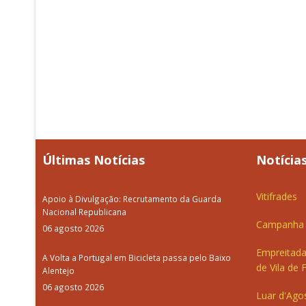
Últimas Notícias
Notícias
Vitifrades
Apoio à Divulgação: Recrutamento da Guarda
Nacional Republicana
Campanha d
06 agosto 2026
Empreitada
A Volta a Portugal em Bicicleta passa pelo Baixo
de Vila de 
Alentejo
06 agosto 2026
Luar d'Ago