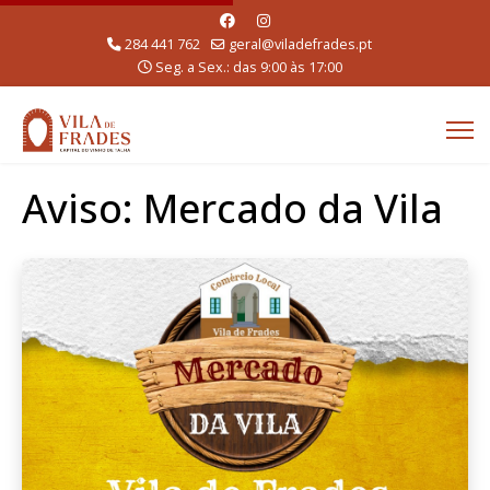
284 441 762
geral@viladefrades.pt
Seg. a Sex.: das 9:00 às 17:00
Aviso: Mercado da Vila