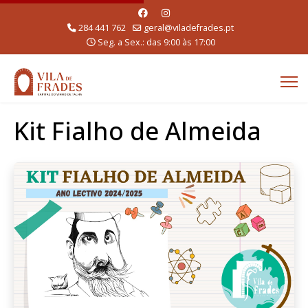
284 441 762
geral@viladefrades.pt
Seg. a Sex.: das 9:00 às 17:00
Kit Fialho de Almeida