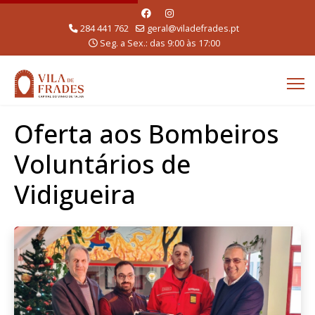
284 441 762
geral@viladefrades.pt
Seg. a Sex.: das 9:00 às 17:00
Oferta aos Bombeiros
Voluntários de
Vidigueira