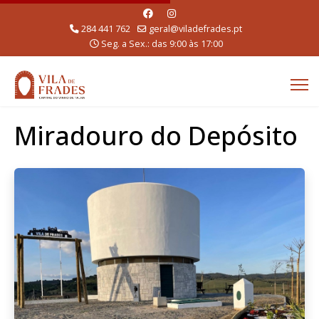
284 441 762
geral@viladefrades.pt
Seg. a Sex.: das 9:00 às 17:00
Miradouro do Depósito