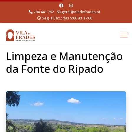
284 441 762
geral@viladefrades.pt
Seg. a Sex.: das 9:00 às 17:00
Limpeza e Manutenção
da Fonte do Ripado