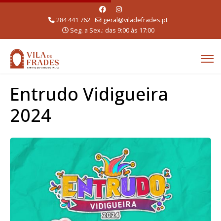
284 441 762
geral@viladefrades.pt
Seg. a Sex.: das 9:00 às 17:00
Entrudo Vidigueira
2024