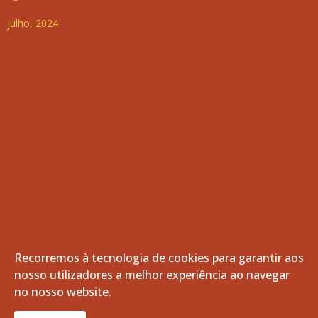
julho, 2024
Recorremos à tecnologia de cookies para garantir aos
nosso utilizadores a melhor experiência ao navegar
© 2026 Freguesia de Vila de Frades. Todos os direitos
no nosso website.
reservados.