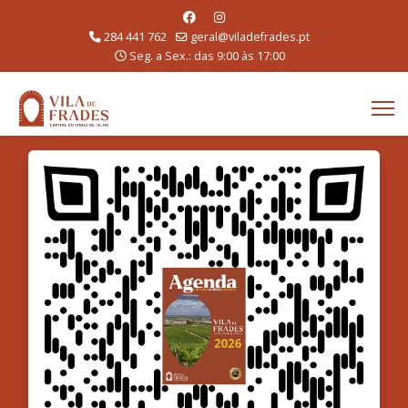
284 441 762
geral@viladefrades.pt
Seg. a Sex.: das 9:00 às 17:00