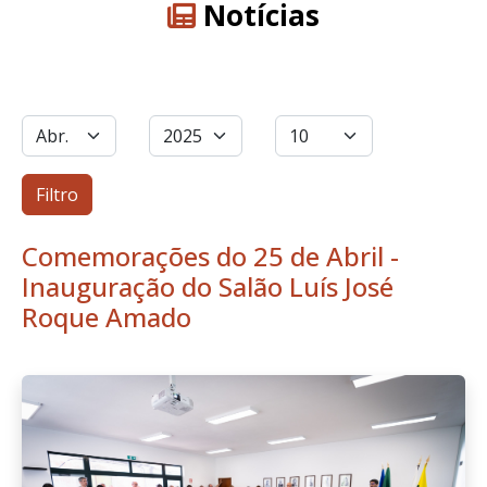
Notícias
Filtros
Mês
Ano
Qtd. a exibir
Filtro
Comemorações do 25 de Abril -
Inauguração do Salão Luís José
Roque Amado