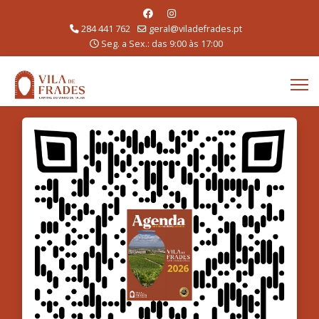
284 441 762
geral@viladefrades.pt
Seg. a Sex.: das 9:00 às 17:00