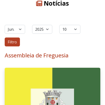
Notícias
Filtros
Mês
Ano
Qtd. a exibir
Filtro
Assembleia de Freguesia