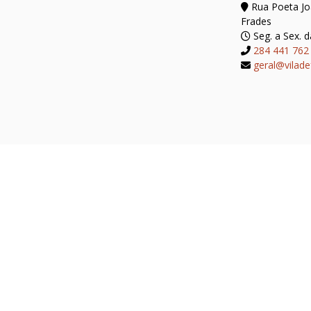
Rua Poeta Joã
Frades
Seg. a Sex. d
284 441 762
geral@vilade