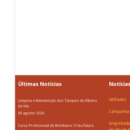
Últimas Notícias
Notícias
Vitifrades
Limpeza e Manutenção dos Tanques do Ribeiro
da Vila
Campanha d
05 agosto 2026
Empreitada
Curso Profissional de Bombeiro: O teu futuro
de Vila de 