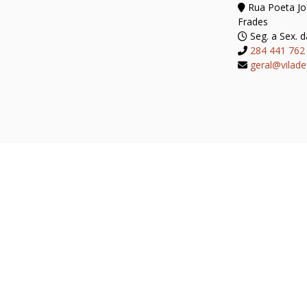
Rua Poeta Joã
Frades
Seg. a Sex. d
284 441 762
geral@vilade