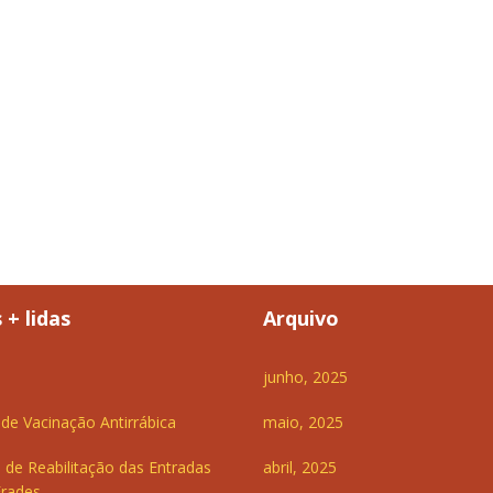
 + lidas
Arquivo
junho, 2025
e Vacinação Antirrábica
maio, 2025
 de Reabilitação das Entradas
abril, 2025
Frades