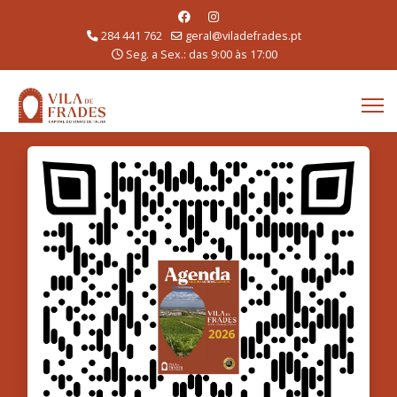
284 441 762
geral@viladefrades.pt
Seg. a Sex.: das 9:00 às 17:00