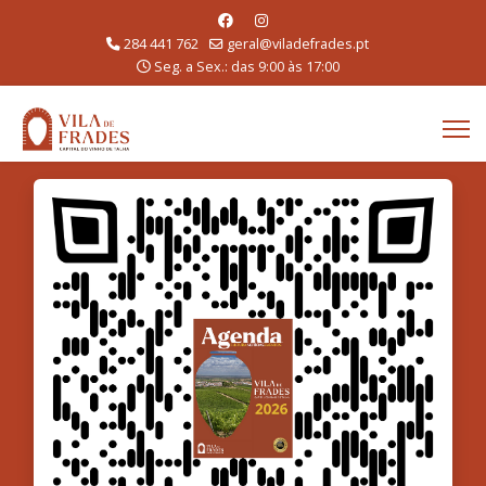
284 441 762
geral@viladefrades.pt
Seg. a Sex.: das 9:00 às 17:00