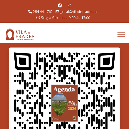
284 441 762
geral@viladefrades.pt
Seg. a Sex.: das 9:00 às 17:00