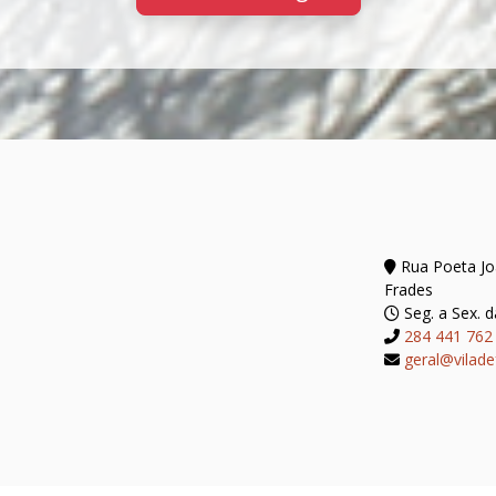
Rua Poeta Joã
Frades
Seg. a Sex. d
284 441 762
geral@vilade