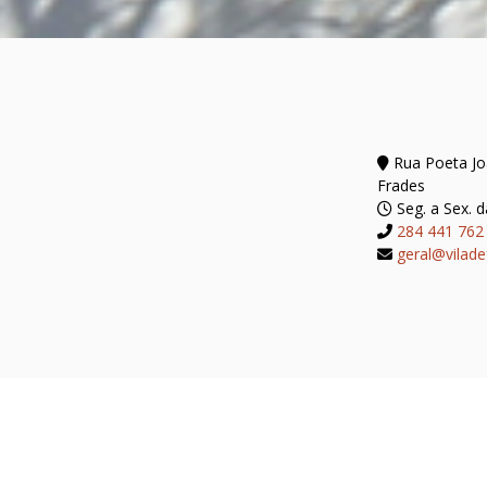
Rua Poeta Joã
Frades
Seg. a Sex. d
284 441 762
geral@vilade