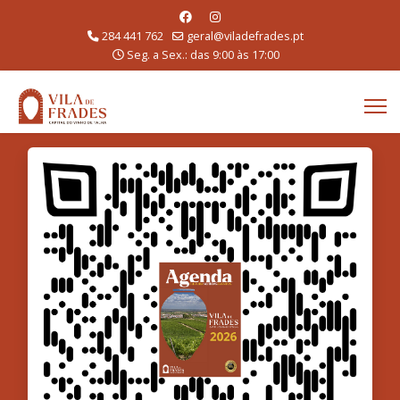
284 441 762
geral@viladefrades.pt
Seg. a Sex.: das 9:00 às 17:00