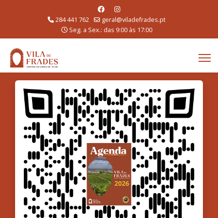
284 441 762
geral@viladefrades.pt
Seg. a Sex.: das 9:00 às 17:00