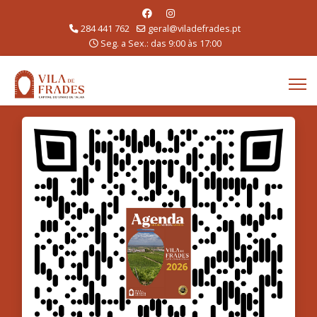
284 441 762
geral@viladefrades.pt
Seg. a Sex.: das 9:00 às 17:00