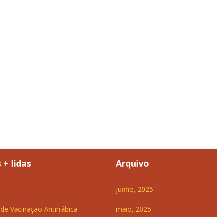
 + lidas
Arquivo
junho, 2025
e Vacinação Antirrábica
maio, 2025