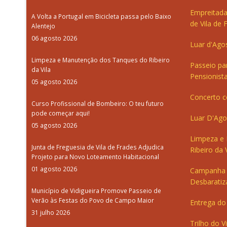
Empreitada
A Volta a Portugal em Bicicleta passa pelo Baixo
de Vila de 
Alentejo
06 agosto 2026
Luar d'Ago
Limpeza e Manutenção dos Tanques do Ribeiro
Passeio pa
da Vila
Pensionista
05 agosto 2026
Concerto c
Curso Profissional de Bombeiro: O teu futuro
pode começar aqui!
Luar D'Ago
05 agosto 2026
Limpeza e
Junta de Freguesia de Vila de Frades Adjudica
Ribeiro da V
Projeto para Novo Loteamento Habitacional
01 agosto 2026
Campanha 
Desbaratiz
Município de Vidigueira Promove Passeio de
Verão às Festas do Povo de Campo Maior
Entrega do 
31 julho 2026
Trilho do V