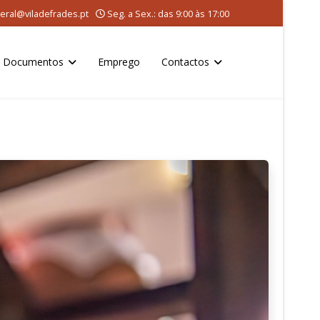
eral@viladefrades.pt
Seg. a Sex.: das 9:00 às 17:00
Documentos
Emprego
Contactos