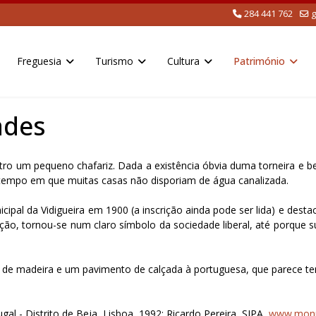
284 441 762
g
Freguesia
Turismo
Cultura
Património
ades
ntro um pequeno chafariz. Dada a existência óbvia duma torneira e 
 tempo em que muitas casas não disporiam de água canalizada.
nicipal da Vidigueira em 1900 (a inscrição ainda pode ser lida) e dest
ão, tornou-se num claro símbolo da sociedade liberal, até porque su
de madeira e um pavimento de calçada à portuguesa, que parece ter
ugal - Distrito de Beja, Lisboa, 1992; Ricardo Pereira, SIPA,
www.monu