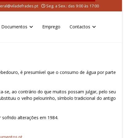
eral@viladefrades.pt
Seg. a Sex.: das 9:00 às 17:00
Documentos
Emprego
Contactos
bebedouro, é presumível que o consumo de água por parte
aca-se, ao contrário do que muitos possam julgar, pelo seu
bstituiu o velho pelourinho, símbolo tradicional do antigo
 sofrido alterações em 1984.
mentos.pt
.