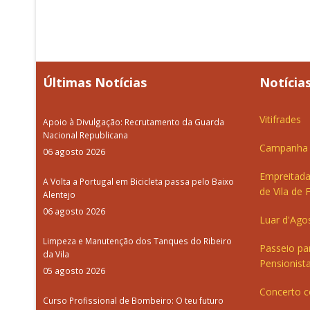
Últimas Notícias
Notícias
Vitifrades
Apoio à Divulgação: Recrutamento da Guarda
Nacional Republicana
Campanha d
06 agosto 2026
Empreitada
A Volta a Portugal em Bicicleta passa pelo Baixo
de Vila de 
Alentejo
06 agosto 2026
Luar d'Ago
Limpeza e Manutenção dos Tanques do Ribeiro
Passeio pa
da Vila
Pensionista
05 agosto 2026
Concerto c
Curso Profissional de Bombeiro: O teu futuro