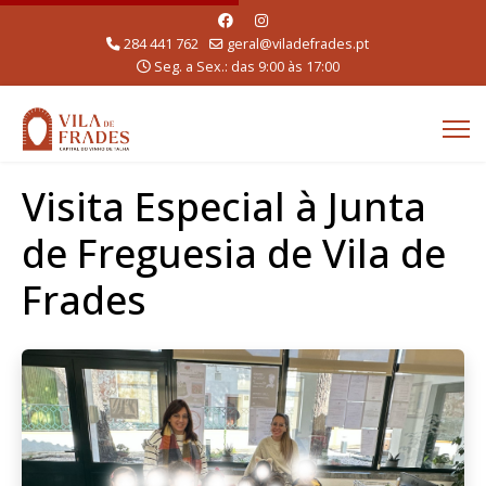
284 441 762
geral@viladefrades.pt
Seg. a Sex.: das 9:00 às 17:00
Visita Especial à Junta
de Freguesia de Vila de
Frades