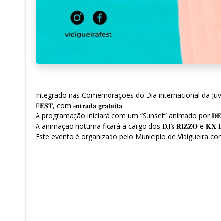
Integrado nas Comemorações do Dia internacional da Juventude, as 𝐏𝐢𝐬𝐜
𝐅𝐄𝐒𝐓, com 𝐞𝐧𝐭𝐫𝐚𝐝𝐚 𝐠𝐫𝐚𝐭𝐮𝐢𝐭𝐚.
A programação iniciará com um “Sunset” animado por 𝐃𝐄𝐄𝐉𝐀𝐘 
A animação noturna ficará a cargo dos 𝐃𝐉’𝐬 𝐑𝐈𝐙𝐙𝐎 e 𝐊𝐗 𝐃𝐀𝐍𝐈
Este evento é organizado pelo Município de Vidigueira 