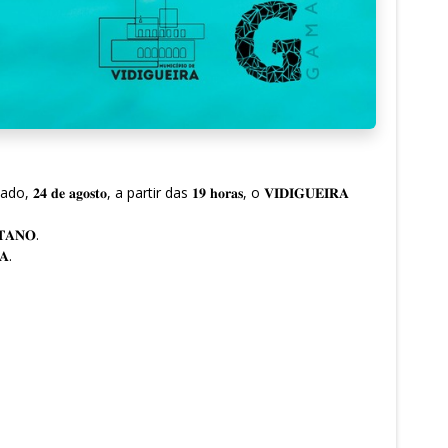
𝐞 𝐚𝐠𝐨𝐬𝐭𝐨, a partir das 𝟏𝟗 𝐡𝐨𝐫𝐚𝐬, o 𝐕𝐈𝐃𝐈𝐆𝐔𝐄𝐈𝐑𝐀
𝐀𝐍𝐎.
𝐀.