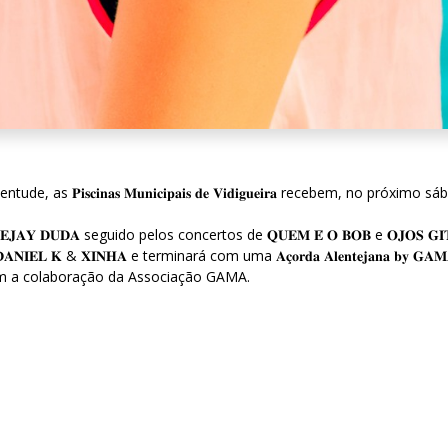
𝐧𝐚𝐬 𝐌𝐮𝐧𝐢𝐜𝐢𝐩𝐚𝐢𝐬 𝐝𝐞 𝐕𝐢𝐝𝐢𝐠𝐮𝐞𝐢𝐫𝐚 recebem, no próximo sábado, 𝟐𝟒 
𝐃𝐔𝐃𝐀 seguido pelos concertos de 𝐐𝐔𝐄𝐌 𝐄́ 𝐎 𝐁𝐎𝐁 e 𝐎𝐉𝐎𝐒 𝐆𝐈𝐓
𝐄𝐋 𝐊 & 𝐗𝐈𝐍𝐇𝐀 e terminará com uma 𝐀𝐜̧𝐨𝐫𝐝𝐚 𝐀𝐥𝐞𝐧𝐭𝐞𝐣𝐚𝐧𝐚 𝐛𝐲 𝐆𝐀𝐌
com a colaboração da Associação GAMA.