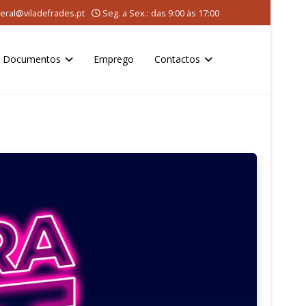
eral@viladefrades.pt
Seg. a Sex.: das 9:00 às 17:00
Documentos
Emprego
Contactos