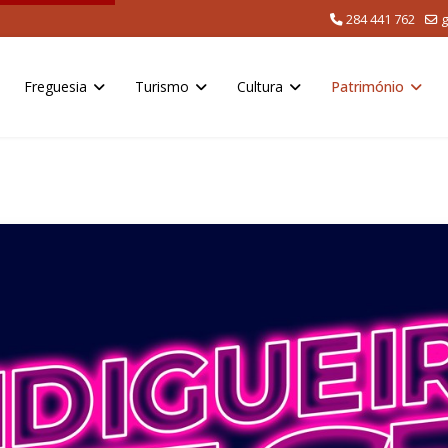
284 441 762
g
Freguesia
Turismo
Cultura
Património