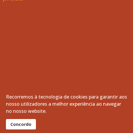
Recorremos à tecnologia de cookies para garantir aos
nosso utilizadores a melhor experiência ao navegar
© 2026 Freguesia de Vila de Frades. Todos os direitos
no nosso website.
reservados.
®
Concordo
website por:
smardigital