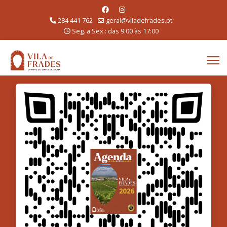
284 441 762
geral@viladefrades.pt
Seg. a Sex.: das 9:00 às 17:00