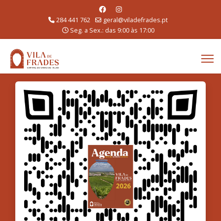
284 441 762
geral@viladefrades.pt
Seg. a Sex.: das 9:00 às 17:00