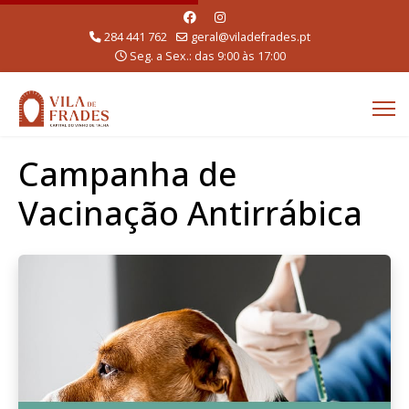
284 441 762
geral@viladefrades.pt
Seg. a Sex.: das 9:00 às 17:00
Campanha de
Vacinação Antirrábica