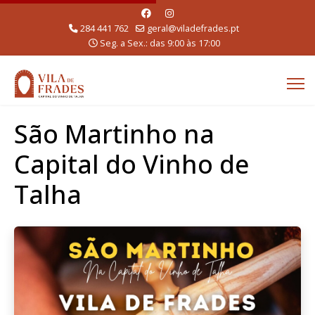
284 441 762
geral@viladefrades.pt
Seg. a Sex.: das 9:00 às 17:00
São Martinho na
Capital do Vinho de
Talha