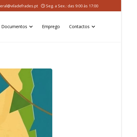
eral@viladefrades.pt
Seg. a Sex.: das 9:00 às 17:00
Documentos
Emprego
Contactos