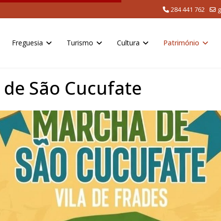
284 441 762
g
Freguesia
Turismo
Cultura
Património
de São Cucufate