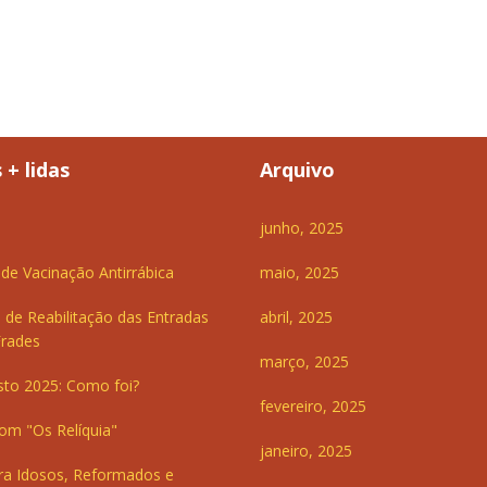
 + lidas
Arquivo
junho, 2025
e Vacinação Antirrábica
maio, 2025
 de Reabilitação das Entradas
abril, 2025
Frades
março, 2025
sto 2025: Como foi?
fevereiro, 2025
om "Os Relíquia"
janeiro, 2025
ra Idosos, Reformados e