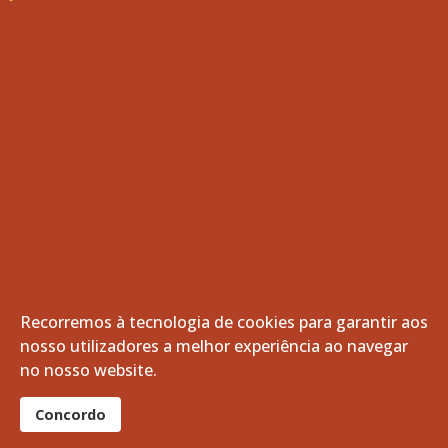
Recorremos à tecnologia de cookies para garantir aos
nosso utilizadores a melhor experiência ao navegar
© 2026 Freguesia de Vila de Frades. Todos os direitos
no nosso website.
reservados.
®
Concordo
website por:
smardigital