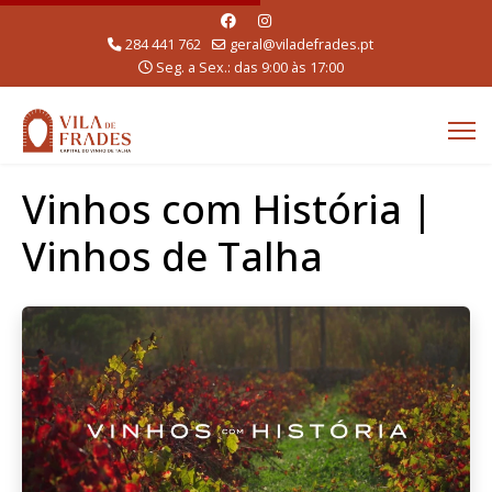
284 441 762
geral@viladefrades.pt
Seg. a Sex.: das 9:00 às 17:00
Vinhos com História |
Vinhos de Talha