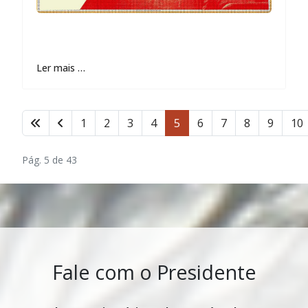
Ler mais …
1
2
3
4
5
6
7
8
9
10
Pág. 5 de 43
Fale com o Presidente