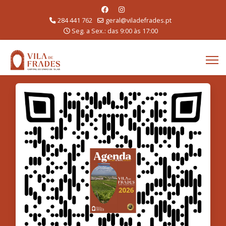
284 441 762
geral@viladefrades.pt
Seg. a Sex.: das 9:00 às 17:00