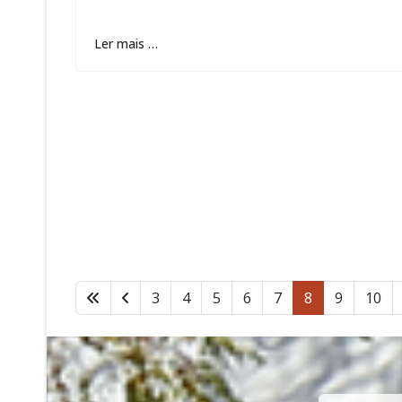
Ler mais …
3
4
5
6
7
8
9
10