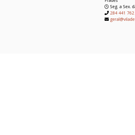
Frades
Seg. a Sex. d
284 441 762
geral@vilade