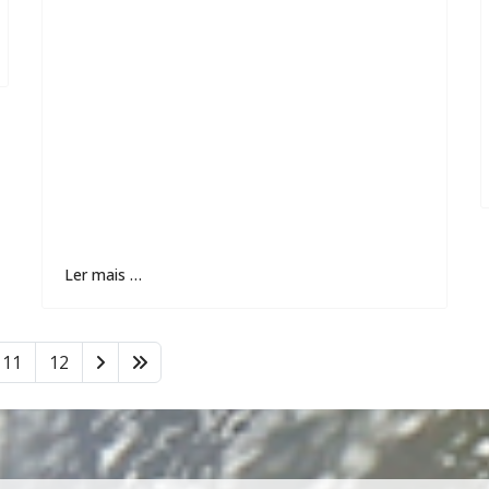
Ler mais …
11
12