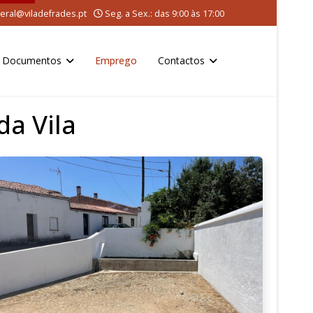
eral@viladefrades.pt
Seg. a Sex.: das 9:00 às 17:00
Documentos
Emprego
Contactos
a Vila