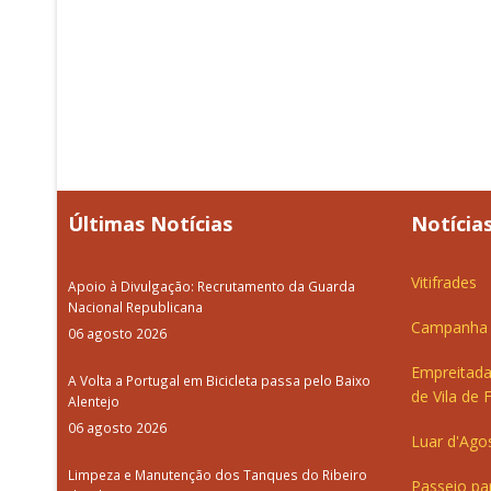
Últimas Notícias
Notícias
Vitifrades
Apoio à Divulgação: Recrutamento da Guarda
Nacional Republicana
Campanha d
06 agosto 2026
Empreitada
A Volta a Portugal em Bicicleta passa pelo Baixo
de Vila de 
Alentejo
06 agosto 2026
Luar d'Ago
Limpeza e Manutenção dos Tanques do Ribeiro
Passeio pa