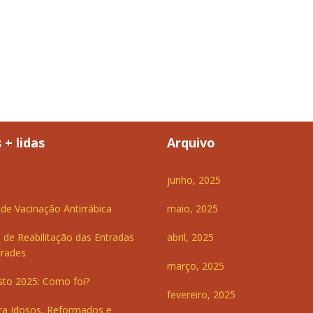
 + lidas
Arquivo
junho, 2025
e Vacinação Antirrábica
maio, 2025
 de Reabilitação das Entradas
abril, 2025
Frades
março, 2025
sto 2025: Como foi?
fevereiro, 2025
ra Idosos, Reformados e