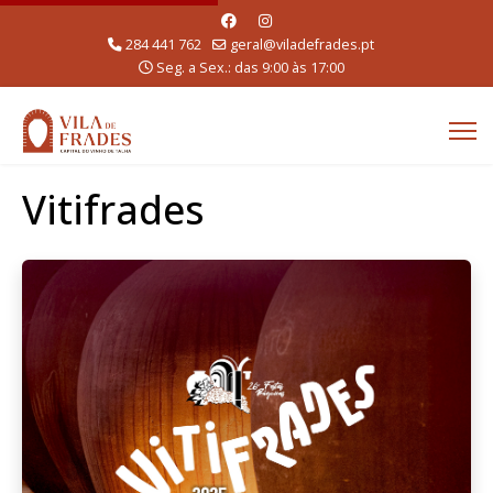
284 441 762
geral@viladefrades.pt
Seg. a Sex.: das 9:00 às 17:00
Vitifrades