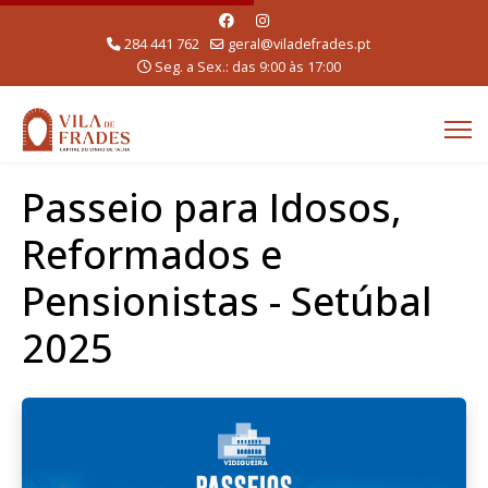
284 441 762
geral@viladefrades.pt
Seg. a Sex.: das 9:00 às 17:00
Passeio para Idosos,
Reformados e
Pensionistas - Setúbal
2025