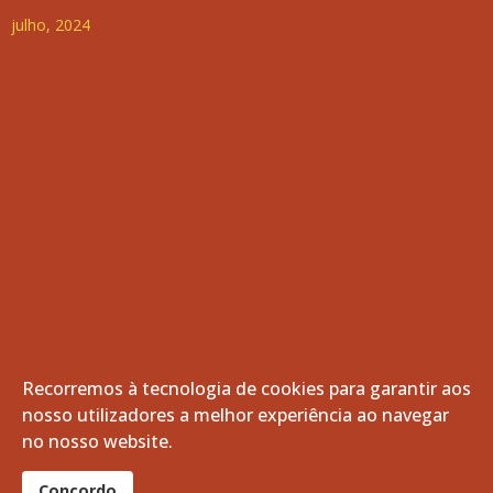
julho, 2024
Recorremos à tecnologia de cookies para garantir aos
nosso utilizadores a melhor experiência ao navegar
© 2026 Freguesia de Vila de Frades. Todos os direitos
no nosso website.
reservados.
®
Concordo
website por:
smardigital