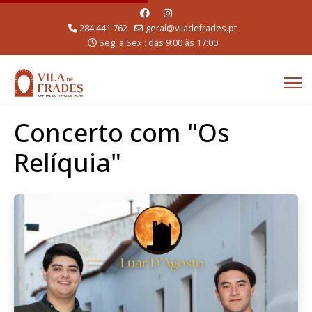
284 441 762
geral@viladefrades.pt
Seg. a Sex.: das 9:00 às 17:00
Concerto com "Os
Relíquia"