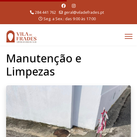
284 441 762
geral@viladefrades.pt
Seg. a Sex.: das 9:00 às 17:00
Manutenção e
Limpezas